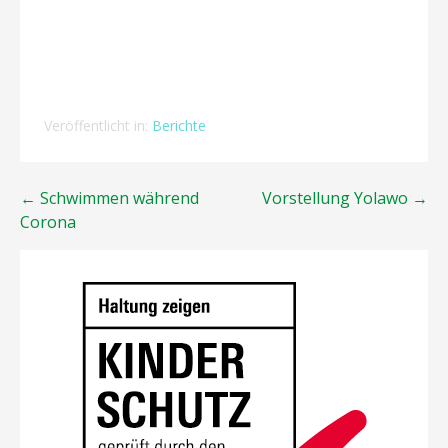
Veröffentlicht in:
Berichte
Beitragsnavigation
← Schwimmen während
Vorstellung Yolawo →
Corona