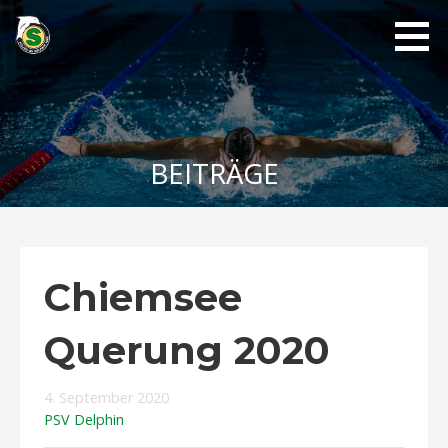
Zum
Inhalt
springen
PSV
Delphin
1889
BEITRÄGE
Chiemsee
Querung 2020
4. September 2020
PSV Delphin