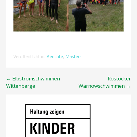
Veröffentlicht in:
Berichte
,
Masters
Beitragsnavigation
← Elbstromschwimmen
Rostocker
Wittenberge
Warnowschwimmen →