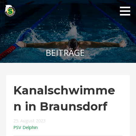
Zum
Inhalt
springen
PSV
Delphin
1889
BEITRÄGE
Kanalschwimme
n in Braunsdorf
25. August 2023
PSV Delphin