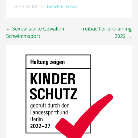
Veröffentlicht in:
Berichte
,
News
Beitragsnavigation
← Sexualisierte Gewalt im
Freibad Ferientraining
Schwimmsport
2022 →