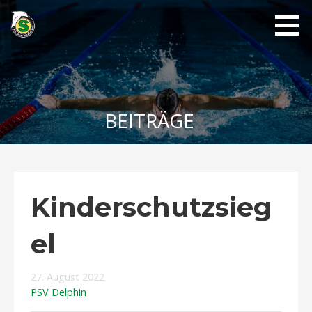
Zum
Inhalt
springen
PSV
Delphin
1889
BEITRÄGE
Kinderschutzsieg
el
27. August 2022
PSV Delphin