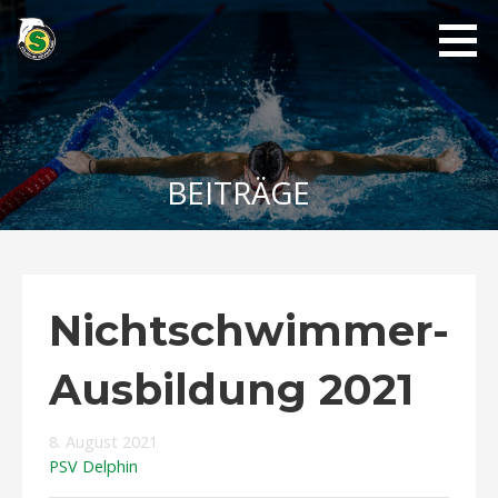
Zum
Inhalt
springen
PSV
Delphin
1889
BEITRÄGE
Nichtschwimmer-
Ausbildung 2021
8. August 2021
PSV Delphin