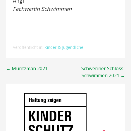
Angi
Fachwartin Schwimmen
Veröffentlicht in:
Kinder & Jugendliche
Beitragsnavigation
← Müritzman 2021
Schweriner Schloss-
Schwimmen 2021 →